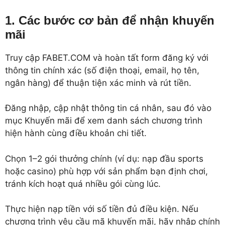
1. Các bước cơ bản để nhận khuyến
mãi
Truy cập FABET.COM và hoàn tất form đăng ký với
thông tin chính xác (số điện thoại, email, họ tên,
ngân hàng) để thuận tiện xác minh và rút tiền.
Đăng nhập, cập nhật thông tin cá nhân, sau đó vào
mục Khuyến mãi để xem danh sách chương trình
hiện hành cùng điều khoản chi tiết.
Chọn 1–2 gói thưởng chính (ví dụ: nạp đầu sports
hoặc casino) phù hợp với sản phẩm bạn định chơi,
tránh kích hoạt quá nhiều gói cùng lúc.
Thực hiện nạp tiền với số tiền đủ điều kiện. Nếu
chương trình yêu cầu mã khuyến mãi, hãy nhập chính