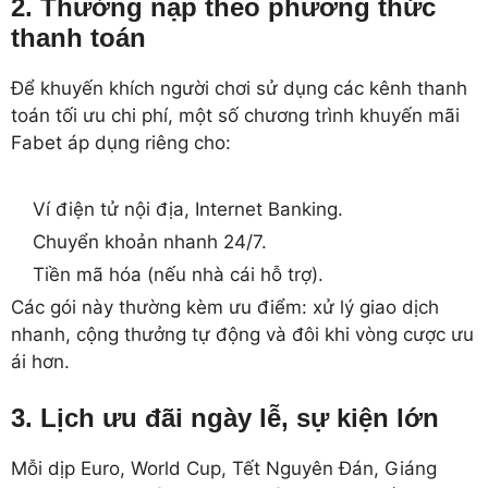
2. Thưởng nạp theo phương thức
thanh toán
Để khuyến khích người chơi sử dụng các kênh thanh
toán tối ưu chi phí, một số chương trình khuyến mãi
Fabet áp dụng riêng cho:
Ví điện tử nội địa, Internet Banking.
Chuyển khoản nhanh 24/7.
Tiền mã hóa (nếu nhà cái hỗ trợ).
Các gói này thường kèm ưu điểm: xử lý giao dịch
nhanh, cộng thưởng tự động và đôi khi vòng cược ưu
ái hơn.
3. Lịch ưu đãi ngày lễ, sự kiện lớn
Mỗi dịp Euro, World Cup, Tết Nguyên Đán, Giáng