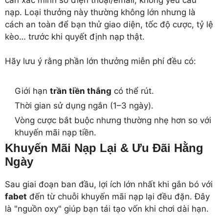
nạp. Loại thưởng này thường không lớn nhưng là
cách an toàn để bạn thử giao diện, tốc độ cược, tỷ lệ
kèo… trước khi quyết định nạp thật.
Hãy lưu ý rằng phần lớn thưởng miễn phí đều có:
Giới hạn
trần tiền thắng
có thể rút.
Thời gian sử dụng ngắn (1–3 ngày).
Vòng cược bắt buộc nhưng thường nhẹ hơn so với
khuyến mãi nạp tiền.
Khuyến Mãi Nạp Lại & Ưu Đãi Hằng
Ngày
Sau giai đoạn ban đầu, lợi ích lớn nhất khi gắn bó với
fabet
đến từ chuỗi khuyến mãi nạp lại đều đặn. Đây
là "nguồn oxy" giúp bạn tái tạo vốn khi chơi dài hạn.