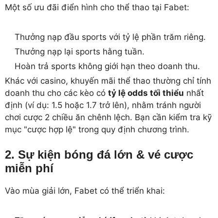
Một số ưu đãi điển hình cho thể thao tại Fabet:
Thưởng nạp đầu sports với tỷ lệ phần trăm riêng.
Thưởng nạp lại sports hằng tuần.
Hoàn trả sports không giới hạn theo doanh thu.
Khác với casino, khuyến mãi thể thao thường chỉ tính
doanh thu cho các kèo có
tỷ lệ odds tối thiểu
nhất
định (ví dụ: 1.5 hoặc 1.7 trở lên), nhằm tránh người
chơi cược 2 chiều ăn chênh lệch. Bạn cần kiểm tra kỹ
mục "cược hợp lệ" trong quy định chương trình.
2. Sự kiện bóng đá lớn & vé cược
miễn phí
Vào mùa giải lớn, Fabet có thể triển khai: