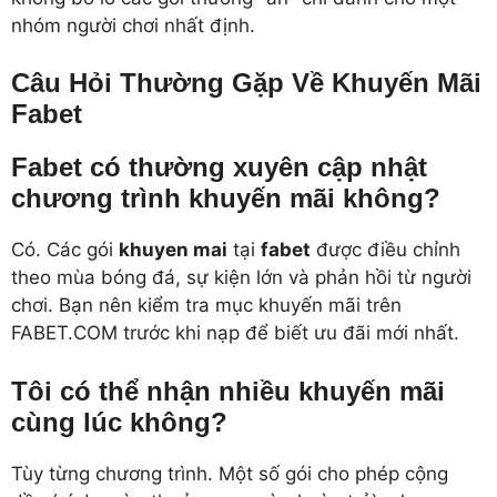
nhóm người chơi nhất định.
Câu Hỏi Thường Gặp Về Khuyến Mãi
Fabet
Fabet có thường xuyên cập nhật
chương trình khuyến mãi không?
Có. Các gói
khuyen mai
tại
fabet
được điều chỉnh
theo mùa bóng đá, sự kiện lớn và phản hồi từ người
chơi. Bạn nên kiểm tra mục khuyến mãi trên
FABET.COM trước khi nạp để biết ưu đãi mới nhất.
Tôi có thể nhận nhiều khuyến mãi
cùng lúc không?
Tùy từng chương trình. Một số gói cho phép cộng