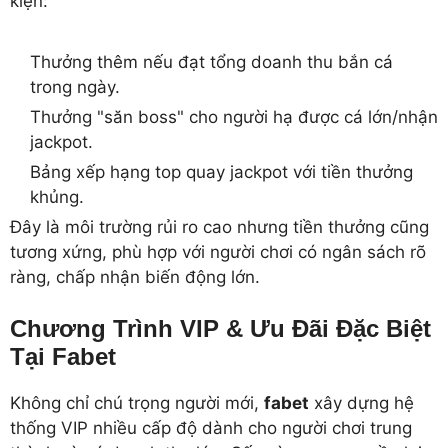
kiện:
Thưởng thêm nếu đạt tổng doanh thu bắn cá
trong ngày.
Thưởng "săn boss" cho người hạ được cá lớn/nhận
jackpot.
Bảng xếp hạng top quay jackpot với tiền thưởng
khủng.
Đây là môi trường rủi ro cao nhưng tiền thưởng cũng
tương xứng, phù hợp với người chơi có ngân sách rõ
ràng, chấp nhận biến động lớn.
Chương Trình VIP & Ưu Đãi Đặc Biệt
Tại Fabet
Không chỉ chú trọng người mới,
fabet
xây dựng hệ
thống VIP nhiều cấp độ dành cho người chơi trung