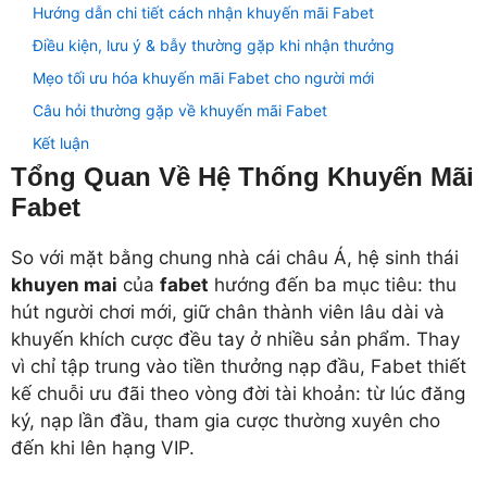
Hướng dẫn chi tiết cách nhận khuyến mãi Fabet
Điều kiện, lưu ý & bẫy thường gặp khi nhận thưởng
Mẹo tối ưu hóa khuyến mãi Fabet cho người mới
Câu hỏi thường gặp về khuyến mãi Fabet
Kết luận
Tổng Quan Về Hệ Thống Khuyến Mãi
Fabet
So với mặt bằng chung nhà cái châu Á, hệ sinh thái
khuyen mai
của
fabet
hướng đến ba mục tiêu: thu
hút người chơi mới, giữ chân thành viên lâu dài và
khuyến khích cược đều tay ở nhiều sản phẩm. Thay
vì chỉ tập trung vào tiền thưởng nạp đầu, Fabet thiết
kế chuỗi ưu đãi theo vòng đời tài khoản: từ lúc đăng
ký, nạp lần đầu, tham gia cược thường xuyên cho
đến khi lên hạng VIP.