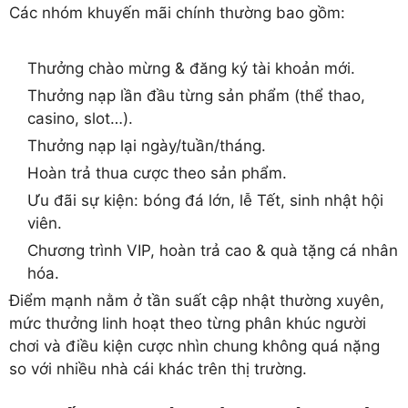
Các nhóm khuyến mãi chính thường bao gồm:
Thưởng chào mừng & đăng ký tài khoản mới.
Thưởng nạp lần đầu từng sản phẩm (thể thao,
casino, slot…).
Thưởng nạp lại ngày/tuần/tháng.
Hoàn trả thua cược theo sản phẩm.
Ưu đãi sự kiện: bóng đá lớn, lễ Tết, sinh nhật hội
viên.
Chương trình VIP, hoàn trả cao & quà tặng cá nhân
hóa.
Điểm mạnh nằm ở tần suất cập nhật thường xuyên,
mức thưởng linh hoạt theo từng phân khúc người
chơi và điều kiện cược nhìn chung không quá nặng
so với nhiều nhà cái khác trên thị trường.