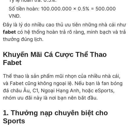
Tỷ lệ hoàn trả: 0.5%.
Số tiền hoàn: 100.000.000 x 0.5% = 500.000
VNĐ.
Đây là lý do nhiều cao thủ ưu tiên những nhà cái như
fabet
có hệ thống hoàn trả rõ ràng, minh bạch và trả
thưởng đúng lịch.
Khuyến Mãi Cá Cược Thể Thao
Fabet
Thể thao là sản phẩm mũi nhọn của nhiều nhà cái,
và Fabet cũng không ngoại lệ. Nếu bạn là fan bóng
đá châu Âu, C1, Ngoại Hạng Anh, hoặc eSports,
nhóm ưu đãi này là nơi bạn nên bắt đầu.
1. Thưởng nạp chuyên biệt cho
Sports