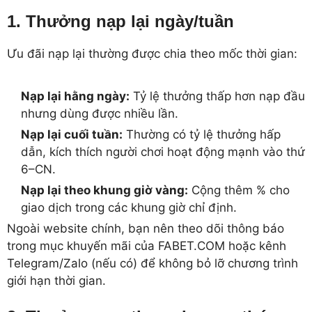
1. Thưởng nạp lại ngày/tuần
Ưu đãi nạp lại thường được chia theo mốc thời gian:
Nạp lại hằng ngày:
Tỷ lệ thưởng thấp hơn nạp đầu
nhưng dùng được nhiều lần.
Nạp lại cuối tuần:
Thường có tỷ lệ thưởng hấp
dẫn, kích thích người chơi hoạt động mạnh vào thứ
6–CN.
Nạp lại theo khung giờ vàng:
Cộng thêm % cho
giao dịch trong các khung giờ chỉ định.
Ngoài website chính, bạn nên theo dõi thông báo
trong mục khuyến mãi của FABET.COM hoặc kênh
Telegram/Zalo (nếu có) để không bỏ lỡ chương trình
giới hạn thời gian.