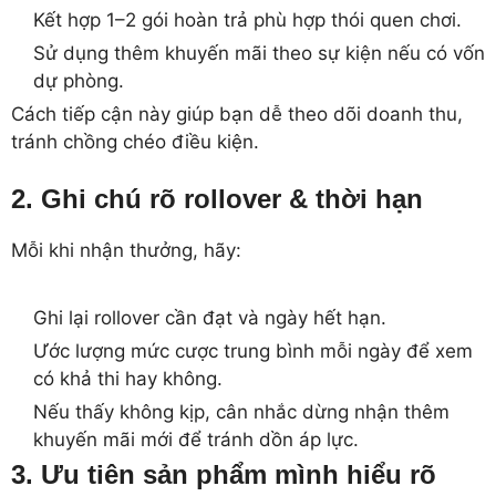
Kết hợp 1–2 gói hoàn trả phù hợp thói quen chơi.
Sử dụng thêm khuyến mãi theo sự kiện nếu có vốn
dự phòng.
Cách tiếp cận này giúp bạn dễ theo dõi doanh thu,
tránh chồng chéo điều kiện.
2. Ghi chú rõ rollover & thời hạn
Mỗi khi nhận thưởng, hãy:
Ghi lại rollover cần đạt và ngày hết hạn.
Ước lượng mức cược trung bình mỗi ngày để xem
có khả thi hay không.
Nếu thấy không kịp, cân nhắc dừng nhận thêm
khuyến mãi mới để tránh dồn áp lực.
3. Ưu tiên sản phẩm mình hiểu rõ