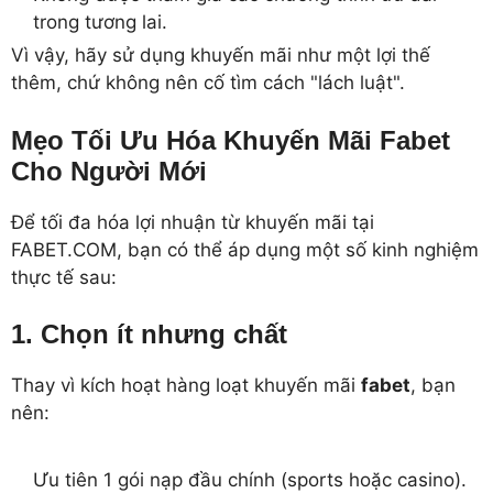
trong tương lai.
Vì vậy, hãy sử dụng khuyến mãi như một lợi thế
thêm, chứ không nên cố tìm cách "lách luật".
Mẹo Tối Ưu Hóa Khuyến Mãi Fabet
Cho Người Mới
Để tối đa hóa lợi nhuận từ khuyến mãi tại
FABET.COM, bạn có thể áp dụng một số kinh nghiệm
thực tế sau:
1. Chọn ít nhưng chất
Thay vì kích hoạt hàng loạt khuyến mãi
fabet
, bạn
nên:
Ưu tiên 1 gói nạp đầu chính (sports hoặc casino).