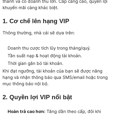
thành và có doanh thu lớn. Cấp càng cao, quyền lợi
khuyến mãi càng khác biệt.
1. Cơ chế lên hạng VIP
Thông thường, nhà cái sẽ dựa trên:
Doanh thu cược tích lũy trong tháng/quý.
Tần suất nạp & hoạt động tài khoản.
Thời gian gắn bó tài khoản.
Khi đạt ngưỡng, tài khoản của bạn sẽ được nâng
hạng và nhận thông báo qua SMS/email hoặc trong
mục thông báo nội bộ.
2. Quyền lợi VIP nổi bật
Hoàn trả cao hơn:
Tăng dần theo cấp, đôi khi