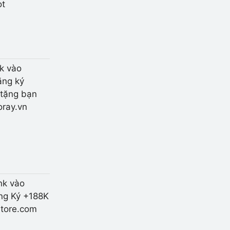
ot
nk vào
ăng ký
tặng bạn
oray.vn
nk vào
ng Ký +188K
tore.com