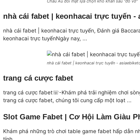
Châu Âu đối mặt lựa chọn khó khăn sau "đổ vỡ" T
nhà cái fabet | keonhacai trực tuyến -
nhà cái fabet | keonhacai trực tuyến, Đánh giá Baccara
keonhacai trực tuyếnNgày nay, ...
nhà cái fabet | keonhacai trực tuyến - asiaebike
trang cá cược fabet
trang cá cược fabet☏-Khám phá trải nghiệm chơi sòng 
trang cá cược fabet, chúng tôi cung cấp một loạt ...
Slot Game Fabet | Cơ Hội Làm Giàu P
Khám phá những trò chơi table game fabet hấp dẫn nhấ
tính.