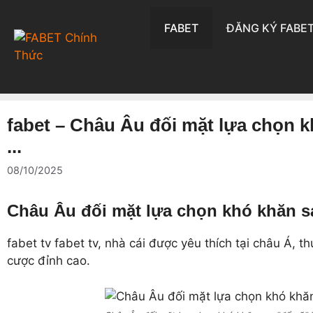
Chuyển
đến
FABET
ĐĂNG KÝ FABE
nội
dung
fabet – Châu Âu đối mặt lựa chọn 
...
08/10/2025
Châu Âu đối mặt lựa chọn khó khăn sa
fabet tv fabet tv, nhà cái được yêu thích tại châu Á, 
cược đỉnh cao.