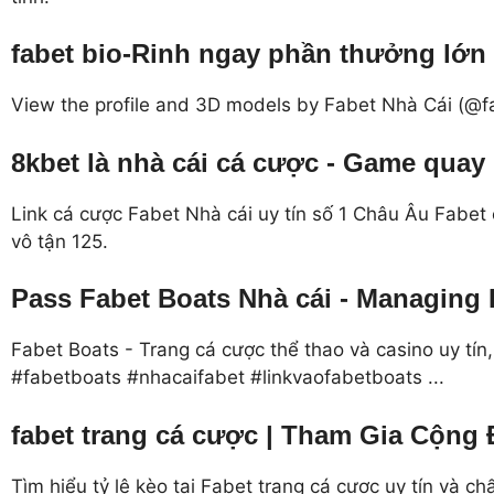
fabet bio-Rinh ngay phần thưởng lớn 
View the profile and 3D models by Fabet Nhà Cái (@f
8kbet là nhà cái cá cược - Game quay h
Link cá cược Fabet Nhà cái uy tín số 1 Châu Âu Fabet 
vô tận 125.
Pass Fabet Boats Nhà cái - Managing 
Fabet Boats - Trang cá cược thể thao và casino uy tí
#fabetboats #nhacaifabet #linkvaofabetboats ...
fabet trang cá cược | Tham Gia Cộng
Tìm hiểu tỷ lệ kèo tại Fabet trang cá cược uy tín và c