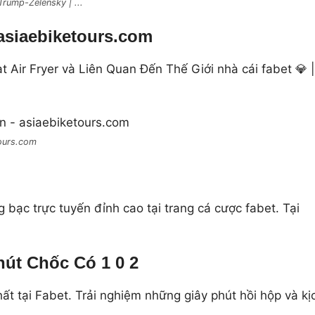
rump-Zelensky | ...
 asiaebiketours.com
t Air Fryer và Liên Quan Đến Thế Giới nhà cái fabet 💎 |
tours.com
bạc trực tuyến đỉnh cao tại trang cá cược fabet. Tại
hút Chốc Có 1 0 2
t tại Fabet. Trải nghiệm những giây phút hồi hộp và kị