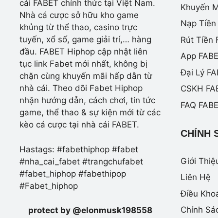
cái FABET chính thức tại Việt Nam.
Khuyến M
Nhà cá cược sở hữu kho game
Nạp Tiền
khủng từ thể thao, casino trực
tuyến, xổ số, game giải trí,… hàng
Rút Tiền
đầu. FABET Hiphop cập nhật liên
App FAB
tục link Fabet mới nhất, không bị
Đại Lý F
chặn cùng khuyến mãi hấp dẫn từ
nhà cái. Theo dõi Fabet Hiphop
CSKH FA
nhận hướng dẫn, cách chơi, tin tức
FAQ FAB
game, thể thao & sự kiện mới từ các
kèo cá cược tại nhà cái FABET.
CHÍNH 
Hastags: #fabethiphop #fabet
Giới Thiệ
#nha_cai_fabet #trangchufabet
#fabet_hiphop #fabethipop
Liên Hệ
#Fabet_hiphop
Điều Kho
Chính Sá
protect by @elonmusk198558