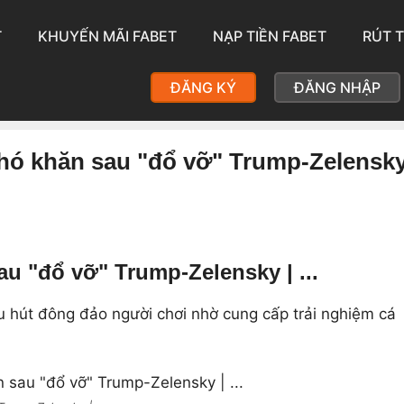
T
KHUYẾN MÃI FABET
NẠP TIỀN FABET
RÚT T
ĐĂNG KÝ
ĐĂNG NHẬP
khó khăn sau "đổ vỡ" Trump-Zelensky
u "đổ vỡ" Trump-Zelensky | ...
thu hút đông đảo người chơi nhờ cung cấp trải nghiệm cá