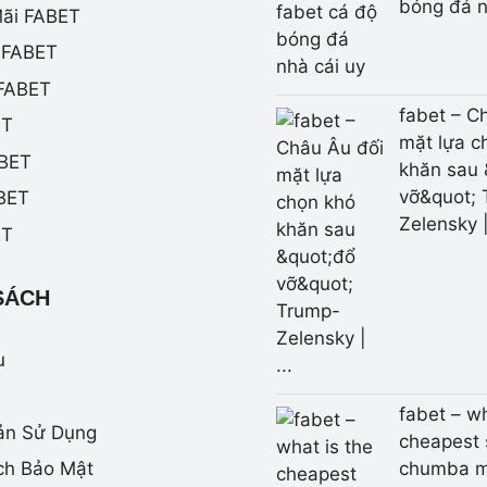
bóng đá n
ãi FABET
 FABET
 FABET
fabet – C
ET
mặt lựa c
ABET
khăn sau 
vỡ&quot; 
BET
Zelensky | 
ET
SÁCH
u
fabet – wh
ản Sử Dụng
cheapest 
chumba m
ch Bảo Mật