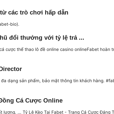
từ các trò chơi hấp dẫn
abet-bio).
ũ đổi thưởng với tỷ lệ trả ...
cá cược thể thao lô đề online casino onlineFabet hoàn t
Director
n, đa dạng sản phẩm, bảo mật thông tin khách hàng. #fa
 Đồng Cá Cược Online
hất lượng. ... Tỷ Lệ Kèo Tại Fabet - Trang Cá Cược Đáng 