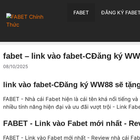
Chuyển
đến
FABET
ĐĂNG KÝ FABE
nội
dung
fabet – link vào fabet-CĐăng ký WW
08/10/2025
link vào fabet-CĐăng ký WW88 sẽ tặng
FABET - Nhà cái Fabet hiện là cái tên khá nổi tiếng v
nhiều tính năng hiện đại và ưu đãi vượt trội - Link Fabe
FABET - Link vào Fabet mới nhất - Re
FABET - Link vào Fabet mới nhất - Review nhà cái Fab