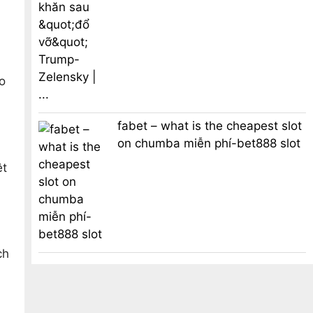
o
fabet – what is the cheapest slot
on chumba miễn phí-bet888 slot
ệt
ch