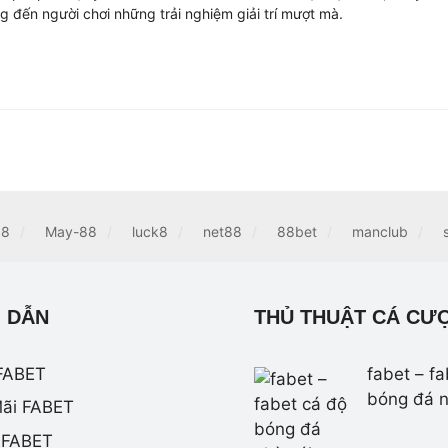
 đến người chơi những trải nghiệm giải trí mượt mà.
88
May-88
luck8
net88
88bet
manclub
 DẪN
THỦ THUẬT CÁ CƯ
FABET
fabet – f
bóng đá n
ãi FABET
 FABET