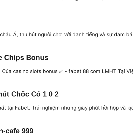
i châu Á, thu hút người chơi với danh tiếng và sự đảm bả
e Chips Bonus
i Của casino slots bonus ✅ - fabet 88 com LMHT Tại Vi
hút Chốc Có 1 0 2
t tại Fabet. Trải nghiệm những giây phút hồi hộp và kị
n-cafe 999