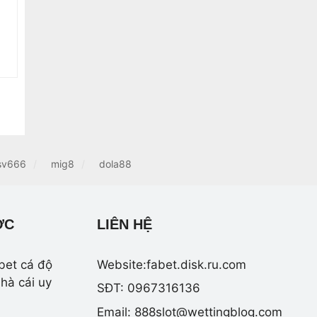
sv666
mig8
dola88
ỢC
LIÊN HỆ
abet cá độ
Website:fabet.disk.ru.com
hà cái uy
SĐT: 0967316136
Email:
888slot@wettingblog.com