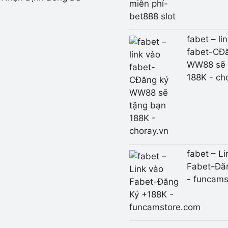
fabet – li
fabet-CĐ
WW88 sẽ 
188K - ch
fabet – Li
Fabet-Đă
- funcams