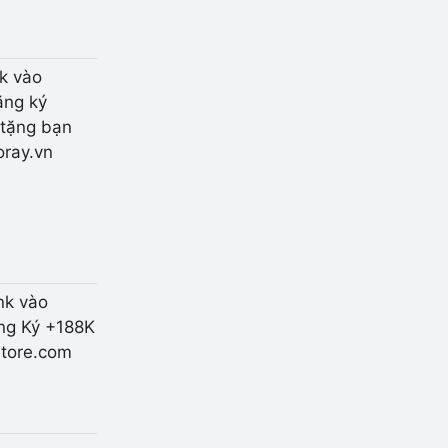
nk vào
ăng ký
tặng bạn
oray.vn
nk vào
ng Ký +188K
tore.com