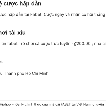
lệ cược hấp dẫn
cược hấp dẫn tại Fabet. Cược ngay và nhận cơ hội thắng
hơi tài xỉu
y tin fabet Trò chơi cá cược trực tuyến · ₫200.00 ; nha c
ôi:
u Thanh pho Ho Chi Minh
Hiphop – Đại lý chính thức của nhà cái FABET tại Việt Nam, chuyên