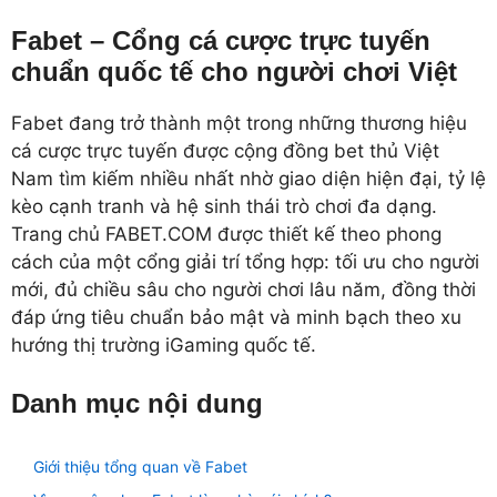
Fabet – Cổng cá cược trực tuyến
chuẩn quốc tế cho người chơi Việt
Fabet đang trở thành một trong những thương hiệu
cá cược trực tuyến được cộng đồng bet thủ Việt
Nam tìm kiếm nhiều nhất nhờ giao diện hiện đại, tỷ lệ
kèo cạnh tranh và hệ sinh thái trò chơi đa dạng.
Trang chủ FABET.COM được thiết kế theo phong
cách của một cổng giải trí tổng hợp: tối ưu cho người
mới, đủ chiều sâu cho người chơi lâu năm, đồng thời
đáp ứng tiêu chuẩn bảo mật và minh bạch theo xu
hướng thị trường iGaming quốc tế.
Danh mục nội dung
Giới thiệu tổng quan về Fabet