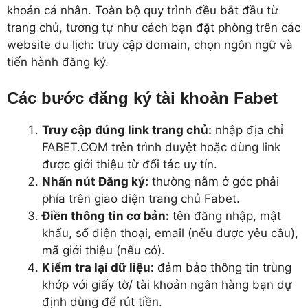
khoản cá nhân. Toàn bộ quy trình đều bắt đầu từ
trang chủ, tương tự như cách bạn đặt phòng trên các
website du lịch: truy cập domain, chọn ngôn ngữ và
tiến hành đăng ký.
Các bước đăng ký tài khoản Fabet
Truy cập đúng link trang chủ:
nhập địa chỉ
FABET.COM trên trình duyệt hoặc dùng link
được giới thiệu từ đối tác uy tín.
Nhấn nút Đăng ký:
thường nằm ở góc phải
phía trên giao diện trang chủ Fabet.
Điền thông tin cơ bản:
tên đăng nhập, mật
khẩu, số điện thoại, email (nếu được yêu cầu),
mã giới thiệu (nếu có).
Kiểm tra lại dữ liệu:
đảm bảo thông tin trùng
khớp với giấy tờ/ tài khoản ngân hàng bạn dự
định dùng để rút tiền.