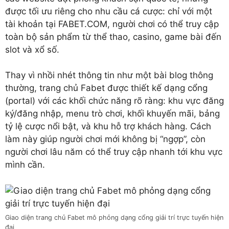
được tối ưu riêng cho nhu cầu cá cược: chỉ với một
tài khoản tại FABET.COM, người chơi có thể truy cập
toàn bộ sản phẩm từ thể thao, casino, game bài đến
slot và xổ số.
Thay vì nhồi nhét thông tin như một bài blog thông
thường, trang chủ Fabet được thiết kế dạng cổng
(portal) với các khối chức năng rõ ràng: khu vực đăng
ký/đăng nhập, menu trò chơi, khối khuyến mãi, bảng
tỷ lệ cược nổi bật, và khu hỗ trợ khách hàng. Cách
làm này giúp người chơi mới không bị “ngợp”, còn
người chơi lâu năm có thể truy cập nhanh tới khu vực
mình cần.
Giao diện trang chủ Fabet mô phỏng dạng cổng giải trí trực tuyến hiện
đại