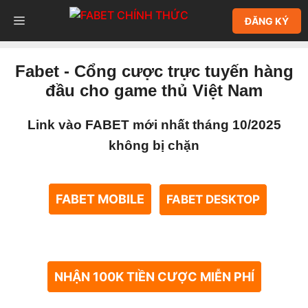
Chuyển
MENU
ĐĂNG KÝ
đến
nội
dung
Fabet - Cổng cược trực tuyến hàng
đầu cho game thủ Việt Nam
Link vào FABET mới nhất tháng 10/2025
không bị chặn
FABET MOBILE
FABET DESKTOP
NHẬN 100K TIỀN CƯỢC MIỄN PHÍ