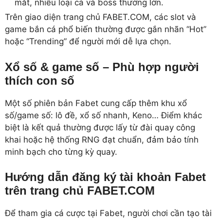
mắt, nhiều loại cá và boss thưởng lớn.
Trên giao diện trang chủ FABET.COM, các slot và
game bắn cá phổ biến thường được gắn nhãn “Hot”
hoặc “Trending” để người mới dễ lựa chọn.
Xổ số & game số – Phù hợp người
thích con số
Một số phiên bản Fabet cung cấp thêm khu xổ
số/game số: lô đề, xổ số nhanh, Keno… Điểm khác
biệt là kết quả thường được lấy từ đài quay công
khai hoặc hệ thống RNG đạt chuẩn, đảm bảo tính
minh bạch cho từng kỳ quay.
Hướng dẫn đăng ký tài khoản Fabet
trên trang chủ FABET.COM
Để tham gia cá cược tại Fabet, người chơi cần tạo tài