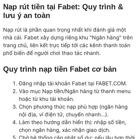
Nạp rút tiền tại Fabet: Quy trình &
lưu ý an toàn
Nạp rút là phần quan trọng nhất khi đánh giá một
nhà cái. Fabet xây dựng riêng khu "Ngân hàng" trên
trang chủ, liên kết trực tiếp tới các kênh thanh toán
phổ biến để người chơi thao tác nhanh.
Quy trình nạp tiền Fabet cơ bản
Đăng nhập tài khoản Fabet tại FABET.COM.
Vào mục Nạp tiền/Ngân hàng từ thanh menu
hoặc từ khu tài khoản.
Chọn phương thức nạp phù hợp (ngân hàng
nội địa, ví điện tử, chuyển nhanh…).
Làm theo hướng dẫn hiển thị: nhập số tiền,
chọn ngân hàng, xác nhận giao dịch.
Chờ hệ thống cập nhật số dư; nếu lâu hơn thời