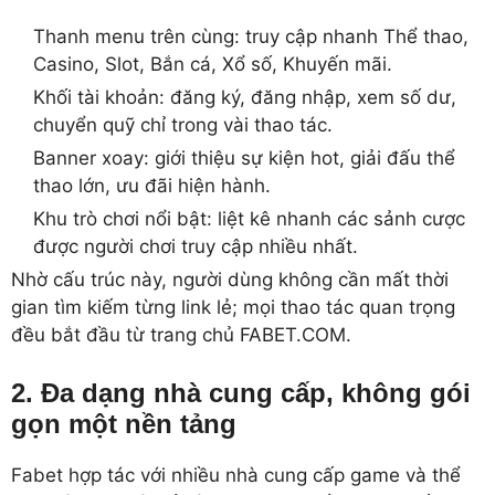
Thanh menu trên cùng: truy cập nhanh Thể thao,
Casino, Slot, Bắn cá, Xổ số, Khuyến mãi.
Khối tài khoản: đăng ký, đăng nhập, xem số dư,
chuyển quỹ chỉ trong vài thao tác.
Banner xoay: giới thiệu sự kiện hot, giải đấu thể
thao lớn, ưu đãi hiện hành.
Khu trò chơi nổi bật: liệt kê nhanh các sảnh cược
được người chơi truy cập nhiều nhất.
Nhờ cấu trúc này, người dùng không cần mất thời
gian tìm kiếm từng link lẻ; mọi thao tác quan trọng
đều bắt đầu từ trang chủ FABET.COM.
2. Đa dạng nhà cung cấp, không gói
gọn một nền tảng
Fabet hợp tác với nhiều nhà cung cấp game và thể