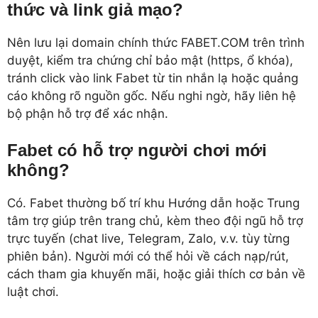
thức và link giả mạo?
Nên lưu lại domain chính thức FABET.COM trên trình
duyệt, kiểm tra chứng chỉ bảo mật (https, ổ khóa),
tránh click vào link Fabet từ tin nhắn lạ hoặc quảng
cáo không rõ nguồn gốc. Nếu nghi ngờ, hãy liên hệ
bộ phận hỗ trợ để xác nhận.
Fabet có hỗ trợ người chơi mới
không?
Có. Fabet thường bố trí khu Hướng dẫn hoặc Trung
tâm trợ giúp trên trang chủ, kèm theo đội ngũ hỗ trợ
trực tuyến (chat live, Telegram, Zalo, v.v. tùy từng
phiên bản). Người mới có thể hỏi về cách nạp/rút,
cách tham gia khuyến mãi, hoặc giải thích cơ bản về
luật chơi.