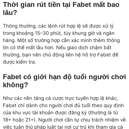
Thời gian rút tiền tại Fabet mất bao
lâu?
Thông thường, các lệnh rút hợp lệ sẽ được xử lý
trong khoảng 15–30 phút, tùy khung giờ và ngân
hàng. Một số trường hợp cần xác minh thêm thông
tin có thể mất lâu hơn. Nếu giao dịch chậm bất
thường, bạn nên chủ động liên hệ hỗ trợ Fabet để
được kiểm tra.
Fabet có giới hạn độ tuổi người chơi
không?
Như các nền tảng cá cược trực tuyến hợp lệ khác,
Fabet chỉ dành cho người chơi đủ tuổi theo quy định
của khu vực tài khoản được đăng ký (thường là từ
18+ hoặc 21+). Người chơi cần tự chịu trách nhiệm về
việc tuân thủ pháp luật tại nơi cư trú khi tham gia cá