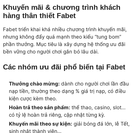
Khuyến mãi & chương trình khách
hàng thân thiết Fabet
Fabet triển khai khá nhiều chương trình khuyến mãi,
nhưng không đẩy quá mạnh theo kiểu “tung bom”
phần thưởng. Mục tiêu là xây dựng hệ thống ưu đãi
bền vững cho người chơi gắn bó lâu dài.
Các nhóm ưu đãi phổ biến tại Fabet
Thưởng chào mừng:
dành cho người chơi lần đầu
nạp tiền, thường theo dạng % giá trị nạp, có điều
kiện cược kèm theo.
Hoàn trả theo sản phẩm:
thể thao, casino, slot…
có tỷ lệ hoàn trả riêng, cập nhật từng kỳ.
Khuyến mãi theo sự kiện:
giải bóng đá lớn, lễ Tết,
sinh nhật thành viên…