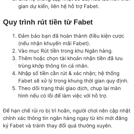
gian dự kiến, liên hệ hỗ trợ Fabet.
Quy trình rút tiền từ Fabet
Đảm bảo bạn đã hoàn thành điều kiện cược
(nếu nhận khuyến mãi Fabet).
Vào mục Rút tiền trong khu Ngân hàng.
Thêm hoặc chọn tài khoản nhận tiền đã lưu
trùng khớp thông tin cá nhân.
Nhập số tiền cần rút & xác nhận; hệ thống
Fabet sẽ xử lý trong khung thời gian quy định.
Theo dõi trạng thái giao dịch, chụp lại màn
hình nếu có lỗi để làm việc với hỗ trợ.
Để hạn chế rủi ro bị trì hoãn, người chơi nên cập nhật
chính xác thông tin ngân hàng ngay từ khi mới đăng
ký Fabet và tránh thay đổi quá thường xuyên.