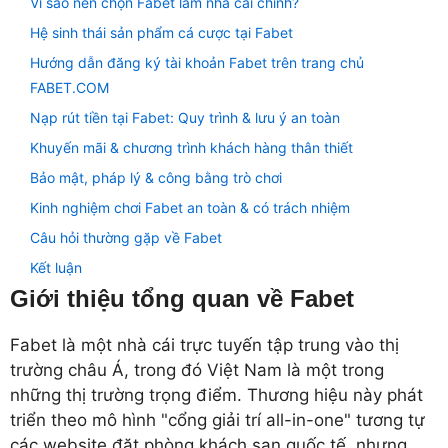
Vì sao nên chọn Fabet làm nhà cái chính?
Hệ sinh thái sản phẩm cá cược tại Fabet
Hướng dẫn đăng ký tài khoản Fabet trên trang chủ
FABET.COM
Nạp rút tiền tại Fabet: Quy trình & lưu ý an toàn
Khuyến mãi & chương trình khách hàng thân thiết
Bảo mật, pháp lý & công bằng trò chơi
Kinh nghiệm chơi Fabet an toàn & có trách nhiệm
Câu hỏi thường gặp về Fabet
Kết luận
Giới thiệu tổng quan về Fabet
Fabet là một nhà cái trực tuyến tập trung vào thị
trường châu Á, trong đó Việt Nam là một trong
những thị trường trọng điểm. Thương hiệu này phát
triển theo mô hình "cổng giải trí all-in-one" tương tự
các website đặt phòng khách sạn quốc tế, nhưng