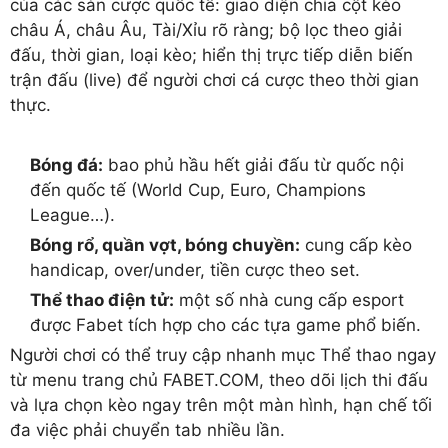
của các sàn cược quốc tế: giao diện chia cột kèo
châu Á, châu Âu, Tài/Xỉu rõ ràng; bộ lọc theo giải
đấu, thời gian, loại kèo; hiển thị trực tiếp diễn biến
trận đấu (live) để người chơi cá cược theo thời gian
thực.
Bóng đá:
bao phủ hầu hết giải đấu từ quốc nội
đến quốc tế (World Cup, Euro, Champions
League…).
Bóng rổ, quần vợt, bóng chuyền:
cung cấp kèo
handicap, over/under, tiền cược theo set.
Thể thao điện tử:
một số nhà cung cấp esport
được Fabet tích hợp cho các tựa game phổ biến.
Người chơi có thể truy cập nhanh mục Thể thao ngay
từ menu trang chủ FABET.COM, theo dõi lịch thi đấu
và lựa chọn kèo ngay trên một màn hình, hạn chế tối
đa việc phải chuyển tab nhiều lần.