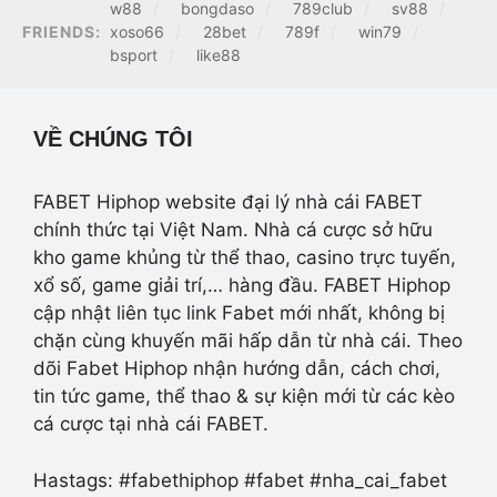
w88
bongdaso
789club
sv88
FRIENDS:
xoso66
28bet
789f
win79
bsport
like88
VỀ CHÚNG TÔI
FABET Hiphop website đại lý nhà cái FABET
chính thức tại Việt Nam. Nhà cá cược sở hữu
kho game khủng từ thể thao, casino trực tuyến,
xổ số, game giải trí,… hàng đầu. FABET Hiphop
cập nhật liên tục link Fabet mới nhất, không bị
chặn cùng khuyến mãi hấp dẫn từ nhà cái. Theo
dõi Fabet Hiphop nhận hướng dẫn, cách chơi,
tin tức game, thể thao & sự kiện mới từ các kèo
cá cược tại nhà cái FABET.
Hastags: #fabethiphop #fabet #nha_cai_fabet