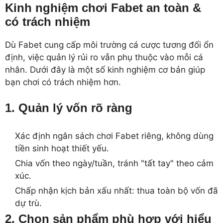
Kinh nghiệm chơi Fabet an toàn &
có trách nhiệm
Dù Fabet cung cấp môi trường cá cược tương đối ổn
định, việc quản lý rủi ro vẫn phụ thuộc vào mỗi cá
nhân. Dưới đây là một số kinh nghiệm cơ bản giúp
bạn chơi có trách nhiệm hơn.
1. Quản lý vốn rõ ràng
Xác định ngân sách chơi Fabet riêng, không dùng
tiền sinh hoạt thiết yếu.
Chia vốn theo ngày/tuần, tránh "tất tay" theo cảm
xúc.
Chấp nhận kịch bản xấu nhất: thua toàn bộ vốn đã
dự trù.
2. Chọn sản phẩm phù hợp với hiểu