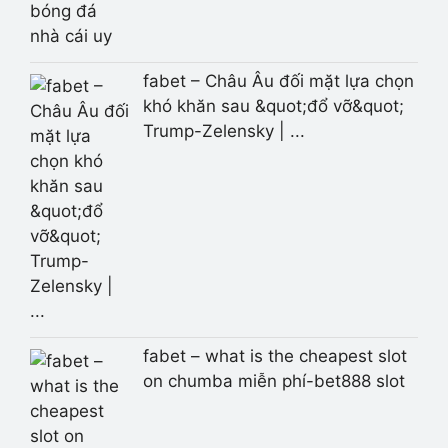
fabet – Châu Âu đối mặt lựa chọn
khó khăn sau &quot;đổ vỡ&quot;
Trump-Zelensky | ...
fabet – what is the cheapest slot
on chumba miễn phí-bet888 slot