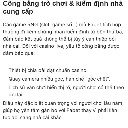
Công bằng trò chơi & kiểm định nhà
cung cấp
Các game RNG (slot, game số…) mà Fabet tích hợp
thường đi kèm chứng nhận kiểm định từ bên thứ ba,
đảm bảo kết quả không thể bị tùy ý can thiệp bởi
nhà cái. Đối với casino live, yếu tố công bằng được
đảm bảo qua:
Thiết bị chia bài đạt chuẩn casino.
Quay camera nhiều góc, hạn chế "góc chết".
Lịch sử ván chơi hiển thị rõ, người chơi có thể theo
dõi lại.
Điều này đặc biệt quan trọng với người chơi lâu năm,
giúp họ yên tâm gắn bó với Fabet thay vì phải liên
tục đổi sang nhà cái khác.