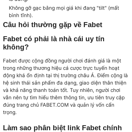
Không gỡ gạc bằng mọi giá khi đang "tilt" (mất
bình tĩnh).
Câu hỏi thường gặp về Fabet
Fabet có phải là nhà cái uy tín
không?
Fabet được cộng đồng người chơi đánh giá là một
trong những thương hiệu cá cược trực tuyến hoạt
động khá ổn định tại thị trường châu Á. Điểm cộng là
hệ sinh thái sản phẩm đa dạng, giao diện thân thiện
và khả năng thanh toán tốt. Tuy nhiên, người chơi
vẫn nên tự tìm hiểu thêm thông tin, ưu tiên truy cập
đúng trang chủ FABET.COM và quản lý vốn cẩn
trọng.
Làm sao phân biệt link Fabet chính